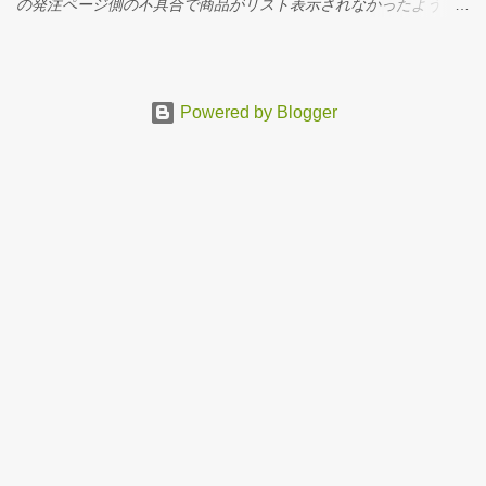
の発注ページ側の不具合で商品がリスト表示されなかったよう
メラ→アバター→アバターをオンにするを選択 画面上にアバター
で、改めて営業経由で確認したところ、 発注は可能 でした。 ただ
が表示されました。なんだか恥ずかしいです。 「手を挙げる」を
し 2025年中に終息（受注終了予定） とのことです。必要な方は早
選択するとアバターの手が挙がります。 リアクションを選択する
めにご入手、または見積依頼をされることをお勧めいたします。
とリアクションします。 マイクで話をすると口や体が微妙に動い
NI DAYS 2025 JAPAN のご案内 明日、ベルサール八重洲にて NI
Powered by Blogger
て、話している風になります。 まとめ アバターは違和感がありま
DAYS 2025 が開催されます。 ドルフィンシステムでは、 小型ワ
すね。ぬめっとしたセルロイド人形のような質感に違和感を感じ
ークステーションによる 400 MHz BW RFキャプチャ／プレイバッ
ます。 ぬくもりのあるジブリ風画像が世界中では流行ったのが理
ク（RF収録再生システム） SDRフェージングシミュレーター を
解できます。 ジブリ風アバターが作れたら、世界はもっと平和で
動態展示いたします。 SDRを使った収録再生システムとしては、
豊かになるのは間違いありません。 Teamsでアバターを有効にす
世界最小クラスと自負しています。ぜひご覧ください！ 👉 参加登
るならカメラを有効にする方が恥ずかしくないな、たぶん。 以
録はこちら 以上、ドルフィンシステム福島でした！
上、ドルフィンシステム福島でした。