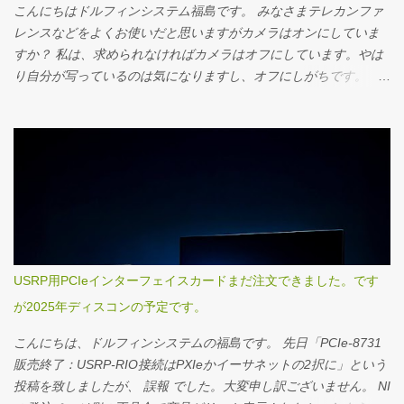
ところにはお金も集まるし技術も集まるもんだと思います。ゲー
こんにちはドルフィンシステム福島です。 みなさまテレカンファ
ムが要求しているスペックの高さ、GPUの高性能化やWi-Fiルータ
レンスなどをよくお使いだと思いますがカメラはオンにしていま
ーも低レイテンシを要求するなどには目を見張るものがありま
すか？ 私は、求められなければカメラはオフにしています。やは
す。今はゲームで活用されている高スペックですが、いずれVRや
り自分が写っているのは気になりますし、オフにしがちです。 そ
デジタルツインを引っ張っていくクライアント側の基盤技術にな
こで今回はいつも使っているTeamsでアバターを作ってみまし
ることは間違いなさそうです。 アンケートご回答ありがとうござ
た。 Teamsのアバターアプリなら自分の写真をアップするとAIが
いました！ 今、メールニュースをお読みの皆さんも、是非ご回答
自動的に似たようなアバターを作ってくれます。 さてどのような
ください。 さて今回は、ノートPCのLTE圏外病についてです。
アバターができたでしょうか？！ アバターを作る Teamsの「アプ
LTEモジュール搭載のWindowsノートPCでは、何故かLTEが圏外
リ」から「アバター」を開きます。 「写真から作成」を選びま
になる問題があります。 何年も前から幾多のモバイルワーカーを
す。 Webカメラで自分の顔を撮影します。 私のスマホは
悩ませた問題。 検索すれば解決方法がいくつも提示されますが環
Android14なのでUSB接続するとWebカメラになるので、PCに接
境によってうまくいかないこともあるようで、私の環境でも解決
続したスマホで撮影してみました。 肌の色を選択します。 写真か
できませんでした。が、試行錯誤の末、解決ができたのでご紹介
らアバターを自動作成してくれます。30秒ほどで完成。 うん、や
USRP用PCIeインターフェイスカードまだ注文できました。です
します。 再起動しても問題ありません。 現在の状況確認 まず現在
っぱり似てないです。が、仕方ないので右端を選びます。 次に体
が2025年ディスコンの予定です。
の状況を確認します。 APN設定ページを開きます。 スタートメニ
型も、似てそうなものをチョイス。 ジャケットを着せてあげま
ュー→設定→ネットワークとインターネット→携帯電話→詳細オ
す。 これで完成です。「保存して編集」を選び、カスタマイズを
こんにちは、ドルフィンシステムの福島です。 先日「PCIe-8731
プション です。 すると以下のようにAPN追加のボタンがありま
します。 目や眉毛などのパーツを選択できます。 大きく表示され
販売終了：USRP-RIO接続はPXIeかイーサネットの2択に」という
す。 これを押すと、 各キャリアやMVNOのAPN設定情報を元に設
るとキモいです。 右上の「今すぐプレゼンテーションを開始」を
投稿を致しましたが、 誤報 でした。大変申し訳ございません。 NI
定をしているはずです。 (...
押して一人会議を開催して確認してみます。 会議が始まったらカ