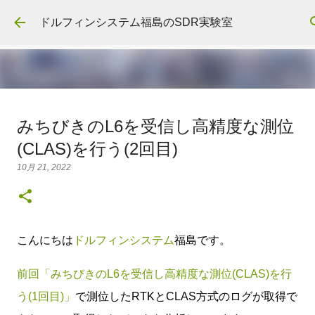
スキップしてメイン コンテンツに移動
ドルフィンシステム福島のSDR実験室
【出展のお知らせ】NI Days Japan
みちびきのL6を受信し高精度な測位
2026でUSRP X420を展示します！
(CLAS)を行う(2回目)
7月 27, 2026
10月 21, 2022
0
こんにちは
ドルフィンシステム
福島です。
前回「みちびきのL6を受信し高精度な測位(CLAS)を行
う(1回目)」
で測位したRTKとCLAS方式のログが取得で