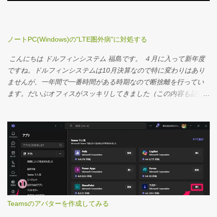
ノートPC(Windows)の"LTE圏外病"に対処する
こんにちは ドルフィンシステム 福島です。 ４月に入って新年度
ですね。ドルフィンシステムは10月決算なので特に変わりはあり
ませんが、一年間で一番時間がある時期なので断捨離を行ってい
ます。だいぶオフィスがスッキリしてきました（この内容も記事
にしたいと思います) ところでメールニュースでご案内しているア
ンケートには、何人かの方にご回答を寄せていただいていますの
で、メールニュース上でお返事したいと思います。 まずは前々回
のメールニュース「トラックポイントのグリップ力を上げて的確
なカーソル操作をする」にお寄せいただいた、 "あの部分、交換し
て使うものなんですね。この部分まで、ゲームが先行・影響して
いるんですね。" あの部分 そうなんです。トラックポイントは使
っていくうちに摩耗してしまうので、交換しないと滑ってマウス
カーソルを移動するために力が入って使いづらいんです。 ゲーム
Teamsのアバターを作成してみる
の影響はすごいですよ。eSportsを馬鹿にできません。人の集まる