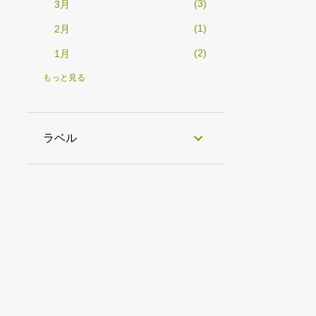
3
3月
1
2月
2
1月
19
2025
もっと見る
1
12月
2
11月
ラベル
2
10月
1
9月
1
8月
2
7月
1
6月
2
5月
2
4月